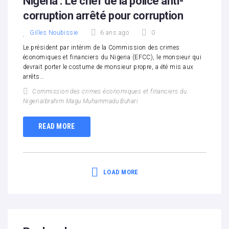
Nigéria : Le chef de la police anti-
corruption arrêté pour corruption
Gilles Noubissie
6 ans ago
0
Le président par intérim de la Commission des crimes
économiques et financiers du Nigeria (EFCC), le monsieur qui
devrait porter le costume de monsieur propre, a été mis aux
arrêts…
Commission des crimes économiques et financiers du
NigeriaIbrahim Magu Muhammadu Buhari
READ MORE
LOAD MORE