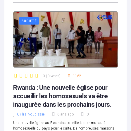
SOCIÉTÉ
0
(
0 votes
)
1162
1
2
3
4
5
Rwanda : Une nouvelle église pour
accueillir les homosexuels va être
inaugurée dans les prochains jours.
Gilles Noubissie
6 ans ago
0
Une nouvelle église au Rwanda accueille la communauté
homosexuelle du pays pour le culte. De nombreuses maisons