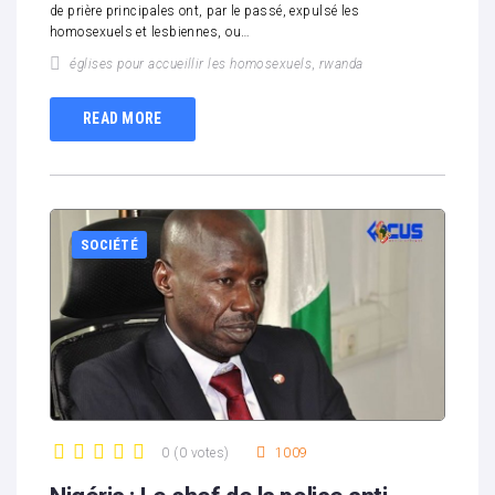
de prière principales ont, par le passé, expulsé les
homosexuels et lesbiennes, ou…
églises pour accueillir les homosexuels
,
rwanda
READ MORE
SOCIÉTÉ
0
(
0 votes
)
1009
1
2
3
4
5