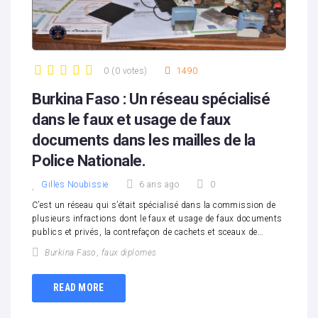
0
(
0 votes
)
1490
1
2
3
4
5
Burkina Faso : Un réseau spécialisé
dans le faux et usage de faux
documents dans les mailles de la
Police Nationale.
Gilles Noubissie
6 ans ago
0
C’est un réseau qui s’était spécialisé dans la commission de
plusieurs infractions dont le faux et usage de faux documents
publics et privés, la contrefaçon de cachets et sceaux de…
Burkina Faso
,
faux diplomes
READ MORE