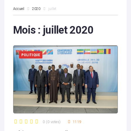
Accueil
2020
juillet
Mois :
juillet 2020
POLITIQUE
0
(
0 votes
)
1119
1
2
3
4
5