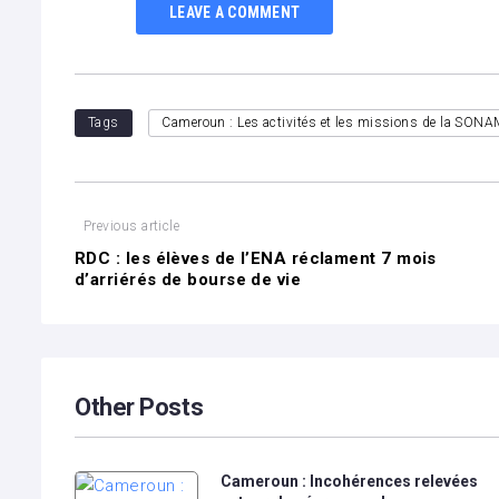
LEAVE A COMMENT
Tags
Cameroun : Les activités et les missions de la SON
Navigation
Previous article
RDC : les élèves de l’ENA réclament 7 mois
de
d’arriérés de bourse de vie
l’article
Other Posts
Cameroun : Incohérences relevées