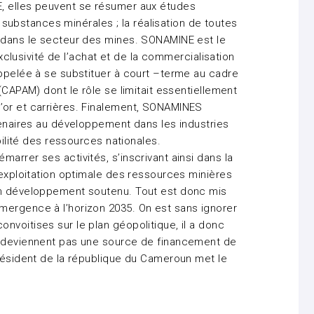
, elles peuvent se résumer aux études
es substances minérales ; la réalisation de toutes
s dans le secteur des mines. SONAMINE est le
’exclusivité de l’achat et de la commercialisation
appelée à se substituer à court –terme au cadre
(CAPAM) dont le rôle se limitait essentiellement
’or et carrières. Finalement, SONAMINES
rtenaires au développement dans les industries
abilité des ressources nationales.
arrer ses activités, s’inscrivant ainsi dans la
’exploitation optimale des ressources minières
un développement soutenu. Tout est donc mis
mergence à l’horizon 2035. On est sans ignorer
nvoitises sur le plan géopolitique, il a donc
e deviennent pas une source de financement de
président de la république du Cameroun met le