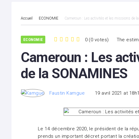
Accueil
ECONOMIE
Cameroun : Les activités et les missions de
0
(
0 votes
)
The estim
ECONOMIE
1
2
3
4
5
Cameroun : Les activ
de la SONAMINES
Faustin Kamgue
19 avril 2021 at 18h
Le 14 décembre 2020, le président de la rép
prends un important décret portant la créati