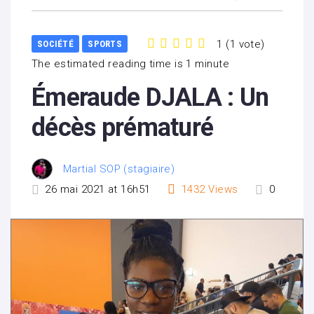
1
(
1 vote
)
SOCIÉTÉ
SPORTS
1
2
3
4
5
The estimated reading time is 1 minute
Émeraude DJALA : Un
décès prématuré
Martial SOP (stagiaire)
26 mai 2021 at 16h51
1432
Views
0