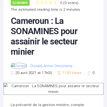
0
(
0 votes
)
ECONOMIE
1
2
3
4
5
The estimated reading time is 2 minutes
Cameroun : La
SONAMINES pour
assainir le secteur
minier
Donald Armel Omolobina
20 avril 2021 at 17h00
1150
Views
0
La précarité de la gestion minière, compte