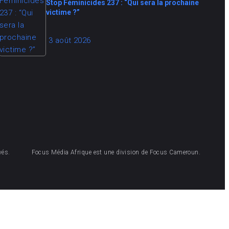
Stop Féminicides 237 : “Qui sera la prochaine
victime ?”
3 août 2026
vés.
Focus Média Afrique est une division de Focus Cameroun.