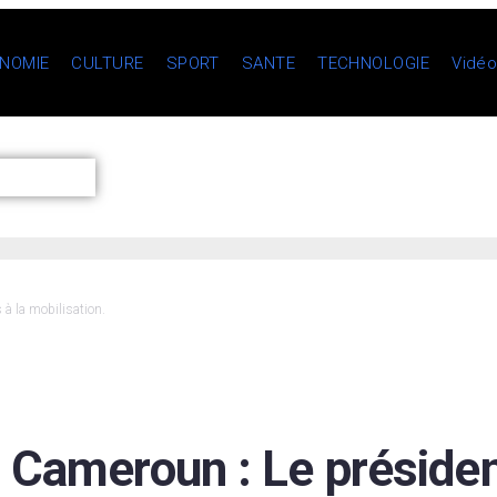
NOMIE
CULTURE
SPORT
SANTE
TECHNOLOGIE
Vidé
 à la mobilisation.
u Cameroun : Le présiden