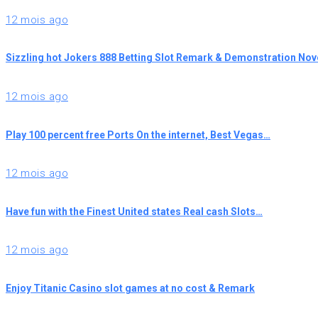
12 mois ago
Sizzling hot Jokers 888 Betting Slot Remark & Demonstration N
12 mois ago
Play 100 percent free Ports On the internet, Best Vegas…
12 mois ago
Have fun with the Finest United states Real cash Slots…
12 mois ago
Enjoy Titanic Casino slot games at no cost & Remark