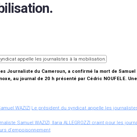
ilisation.
des Journaliste du Cameroun, a confirmé la mort de Samuel 
uinoxe, au journal de 20 h présenté par Cédric NOUFELE. Une
Samuel WAZIZI
Le président du syndicat appelle les journalistes
naliste Samuel WAZIZI, Ilaria ALLEGROZZI craint pour les journ
meurs d’empoisonnement