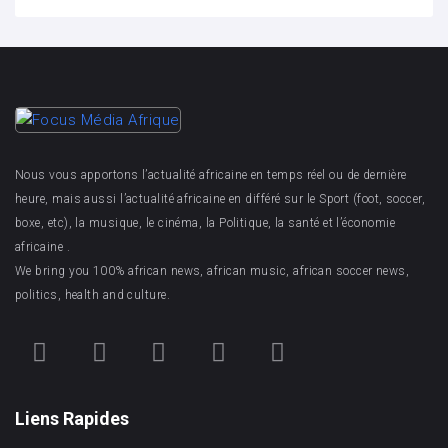
Nous vous apportons l’actualité africaine en temps réel ou de dernière
heure, mais aussi l’actualité africaine en différé sur le Sport (foot, soccer,
boxe, etc), la musique, le cinéma, la Politique, la santé et l’économie
africaine .
We bring you 100% african news, african music, african soccer news,
politics, health and culture.
Liens Rapides