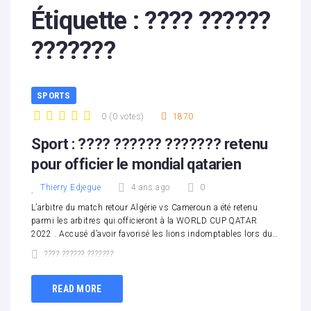
Étiquette :
???? ??????
???????
SPORTS
0
(
0 votes
)
1870
1
2
3
4
5
Sport : ???? ?????? ??????? retenu
pour officier le mondial qatarien
Thierry Edjegue
4 ans ago
0
L’arbitre du match retour Algérie vs Cameroun a été retenu
parmi les arbitres qui officieront à la WORLD CUP QATAR
2022 . Accusé d’avoir favorisé les lions indomptables lors du…
???? ?????? ???????
READ MORE