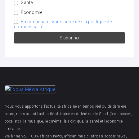
Santé
Economie
En continuant, vous acceptez la politique de
confidentialité
Nous vous apportons l’actualité africaine en temps réel ou de dernière
heure, mais aussi l’actualité africaine en différé sur le Sport (foot, soccer,
boxe, etc), la musique, le cinéma, la Politique, la santé et l’économie
africaine .
We bring you 100% african news, african music, african soccer news,