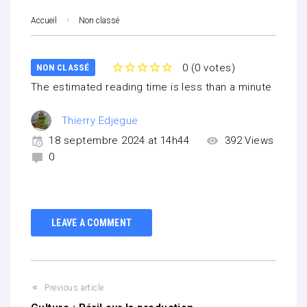
Accueil
Non classé
0
(
0 votes
)
NON CLASSÉ
1
2
3
4
5
The estimated reading time is less than a minute
Thierry Edjegue
18 septembre 2024 at 14h44
392
Views
0
LEAVE A COMMENT
Previous article