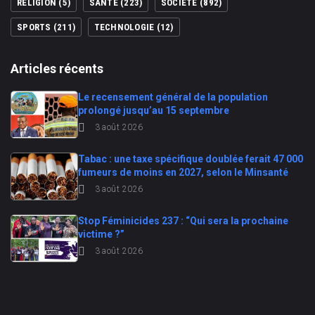
RÉLIGION
(5)
SANTE
(223)
SOCIÉTÉ
(892)
SPORTS
(211)
TECHNOLOGIE
(12)
Articles récents
Le recensement général de la population
prolongé jusqu’au 15 septembre
3 août 2026
Tabac : une taxe spécifique doublée ferait 47 000
fumeurs de moins en 2027, selon le Minsanté
3 août 2026
Stop Féminicides 237 : “Qui sera la prochaine
victime ?”
3 août 2026