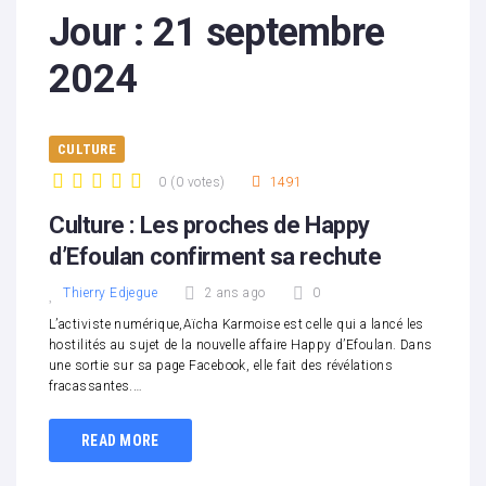
Jour :
21 septembre
2024
CULTURE
0
(
0 votes
)
1491
1
2
3
4
5
Culture : Les proches de Happy
d’Efoulan confirment sa rechute
Thierry Edjegue
2 ans ago
0
L’activiste numérique,Aïcha Karmoise est celle qui a lancé les
hostilités au sujet de la nouvelle affaire Happy d’Efoulan. Dans
une sortie sur sa page Facebook, elle fait des révélations
fracassantes.…
READ MORE