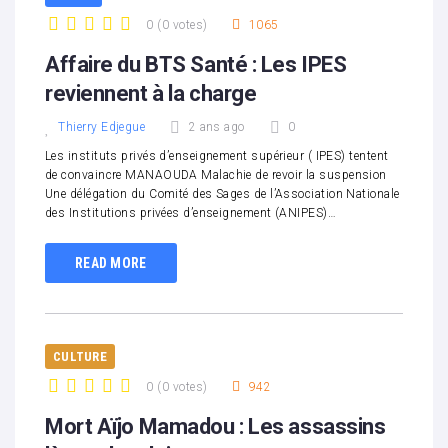
0
(
0 votes
)
1065
1
2
3
4
5
Affaire du BTS Santé : Les IPES
reviennent à la charge
Thierry Edjegue
2 ans ago
0
Les instituts privés d’enseignement supérieur ( IPES) tentent
de convaincre MANAOUDA Malachie de revoir la suspension
Une délégation du Comité des Sages de l’Association Nationale
des Institutions privées d’enseignement (ANIPES)…
READ MORE
CULTURE
0
(
0 votes
)
942
1
2
3
4
5
Mort Aïjo Mamadou : Les assassins