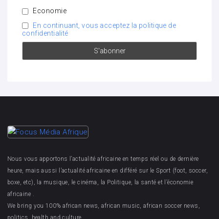
Economie
En continuant, vous acceptez la politique de
confidentialité
Nous vous apportons l’actualité africaine en temps réel ou de dernière
heure, mais aussi l’actualité africaine en différé sur le Sport (foot, soccer,
boxe, etc), la musique, le cinéma, la Politique, la santé et l’économie
africaine .
We bring you 100% african news, african music, african soccer news,
politics, health and culture.