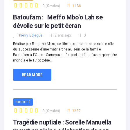
0
(
0 votes
)
1136
1
2
3
4
5
Batoufam : Meffo Mbo’o Lah se
dévoile sur le petit écran
Thierry Edjegue
2 ans ago
0
Réalisé par Rihanno Mars, ce film documentaire retrace le rôle
du successeure d’une matriarche au sein de la famille
Batoufam à l’Ouest Cameroun. L’opportunité de l’avant-première
mondiale le 17 octobre…
READ MORE
SOCIÉTÉ
0
(
0 votes
)
1227
1
2
3
4
5
Tragédie nuptiale : Sorelle Manuella