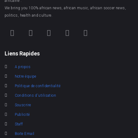
africaine .
We bring you 100% african news, african music, african soccer news,
politics, health and culture.
Liens Rapides
A propos
Notre équipe
Politique de confidentialité
Conditions d'utilisation
Souscrire
Publicité
Staff
Boite Email