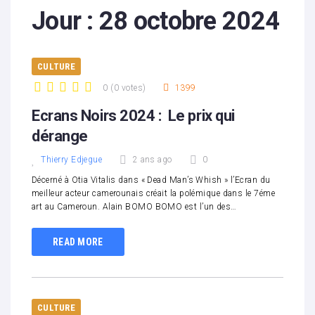
Jour :
28 octobre 2024
CULTURE
0
(
0 votes
)
1399
1
2
3
4
5
Ecrans Noirs 2024 : Le prix qui
dérange
Thierry Edjegue
2 ans ago
0
Décerné à Otia Vitalis dans « Dead Man’s Whish » l’Ecran du
meilleur acteur camerounais créait la polémique dans le 7éme
art au Cameroun. Alain BOMO BOMO est l’un des…
READ MORE
CULTURE