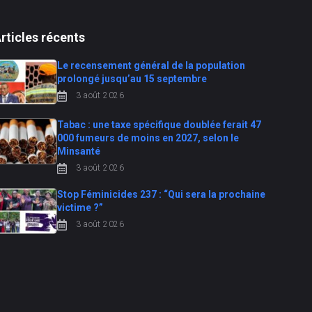
rticles récents
Le recensement général de la population
prolongé jusqu’au 15 septembre
3 août 2026
Tabac : une taxe spécifique doublée ferait 47
000 fumeurs de moins en 2027, selon le
Minsanté
3 août 2026
Stop Féminicides 237 : “Qui sera la prochaine
victime ?”
3 août 2026