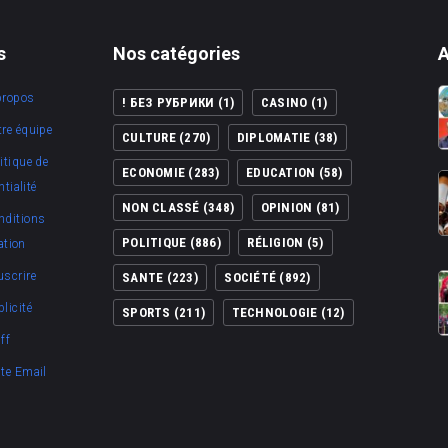
s
Nos catégories
A
propos
! БЕЗ РУБРИКИ
(1)
CASINO
(1)
re équipe
CULTURE
(270)
DIPLOMATIE
(38)
itique de
ECONOMIE
(283)
EDUCATION
(58)
tialité
NON CLASSÉ
(348)
OPINION
(81)
nditions
POLITIQUE
(886)
RÉLIGION
(5)
ation
uscrire
SANTE
(223)
SOCIÉTÉ
(892)
licité
SPORTS
(211)
TECHNOLOGIE
(12)
ff
ite Email