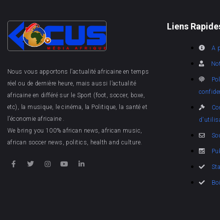
Liens Rapide
A 
Not
Nous vous apportons l’actualité africaine en temps
Pol
réel ou de dernière heure, mais aussi l’actualité
confiden
africaine en différé sur le Sport (foot, soccer, boxe,
etc), la musique, le cinéma, la Politique, la santé et
Co
l’économie africaine .
d'utilis
We bring you 100% african news, african music,
So
african soccer news, politics, health and culture.
Pub
Sta
Bo