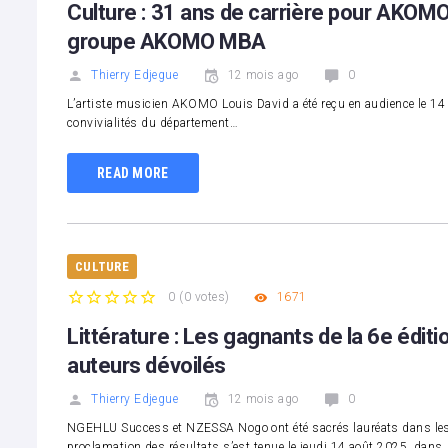
Culture : 31 ans de carrière pour AKOMO
groupe AKOMO MBA
Thierry Edjegue
12 mois ago
0
L’artiste musicien AKOMO Louis David a été reçu en audience le 14 a
convivialités du département…
READ MORE
CULTURE
0
(
0 votes
)
1671
1
2
3
4
5
Littérature : Les gagnants de la 6e édit
auteurs dévoilés
Thierry Edjegue
12 mois ago
0
NGEHLU Success et NZESSA Nogo ont été sacrés lauréats dans les c
proclamation des résultats s’est tenue le jeudi 14 août 2025, dans