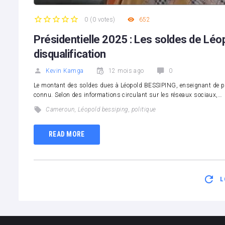
0
(
0 votes
)
652
1
2
3
4
5
Présidentielle 2025 : Les soldes de Lé
disqualification
Kevin Kamga
12 mois ago
0
Le montant des soldes dues à Léopold BESSIPING, enseignant de prof
connu. Selon des informations circulant sur les réseaux sociaux,…
Cameroun
,
Léopold bessiping
,
politique
READ MORE
L