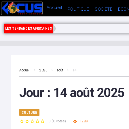
Accueil
POLITIQUE
SOCIÉTÉ
ECON
LES TENDANCES AFRICAINES
Accueil
2025
août
14
Jour :
14 août 2025
CULTURE
0
(
0 votes
)
1289
1
2
3
4
5