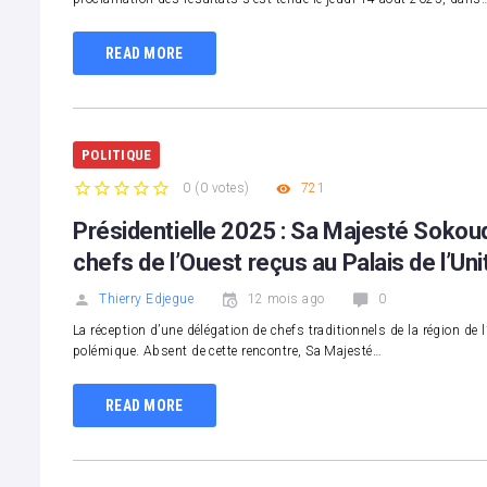
READ MORE
POLITIQUE
0
(
0 votes
)
721
1
2
3
4
5
Présidentielle 2025 : Sa Majesté Sokou
chefs de l’Ouest reçus au Palais de l’Uni
Thierry Edjegue
12 mois ago
0
La réception d’une délégation de chefs traditionnels de la région de l
polémique. Absent de cette rencontre, Sa Majesté…
READ MORE