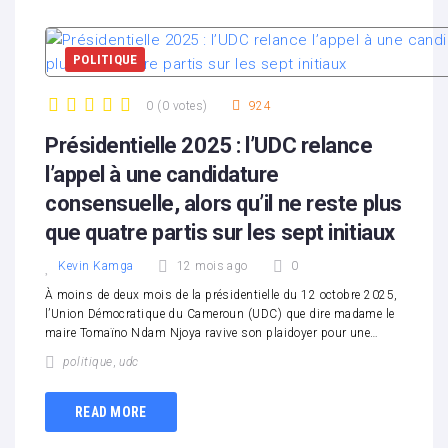
POLITIQUE
0
(
0 votes
)
924
1
2
3
4
5
Présidentielle 2025 : l’UDC relance
l’appel à une candidature
consensuelle, alors qu’il ne reste plus
que quatre partis sur les sept initiaux
Kevin Kamga
12 mois ago
0
À moins de deux mois de la présidentielle du 12 octobre 2025,
l’Union Démocratique du Cameroun (UDC) que dire madame le
maire Tomaïno Ndam Njoya ravive son plaidoyer pour une…
politique
,
udc
READ MORE