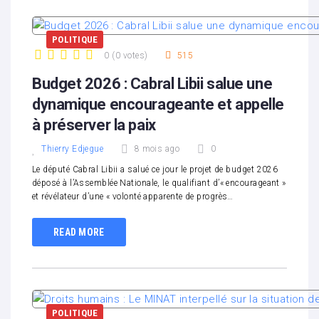
POLITIQUE
0
(
0 votes
)
515
1
2
3
4
5
Budget 2026 : Cabral Libii salue une
dynamique encourageante et appelle
à préserver la paix
Thierry Edjegue
8 mois ago
0
Le député Cabral Libii a salué ce jour le projet de budget 2026
déposé à l’Assemblée Nationale, le qualifiant d’« encourageant »
et révélateur d’une « volonté apparente de progrès…
READ MORE
POLITIQUE