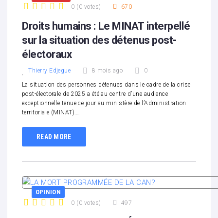
0
(
0 votes
)
670
1
2
3
4
5
Droits humains : Le MINAT interpellé
sur la situation des détenus post-
électoraux
Thierry Edjegue
8 mois ago
0
La situation des personnes détenues dans le cadre de la crise
post-électorale de 2025 a été au centre d’une audience
exceptionnelle tenue ce jour au ministère de l’Administration
territoriale (MINAT).…
READ MORE
OPINION
0
(
0 votes
)
497
1
2
3
4
5