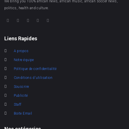
We bring you 100% african news, african music, african soccer news,
politics, health and culture.
Liens Rapides
A propos
Notre équipe
Politique de confidentialité
Conditions d'utilisation
Souscrire
Publicité
Staff
Boite Email
Nos catégories