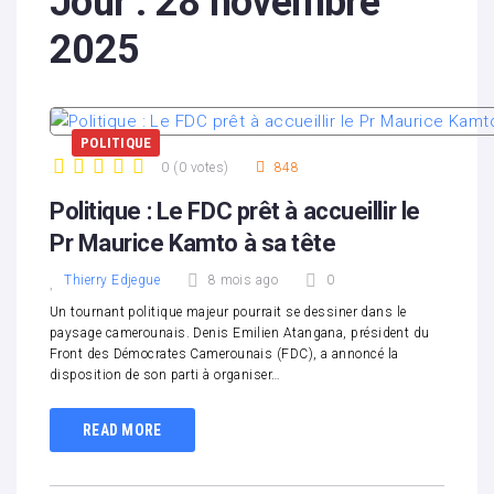
Jour :
28 novembre
2025
POLITIQUE
0
(
0 votes
)
848
1
2
3
4
5
Politique : Le FDC prêt à accueillir le
Pr Maurice Kamto à sa tête
Thierry Edjegue
8 mois ago
0
Un tournant politique majeur pourrait se dessiner dans le
paysage camerounais. Denis Emilien Atangana, président du
Front des Démocrates Camerounais (FDC), a annoncé la
disposition de son parti à organiser…
READ MORE