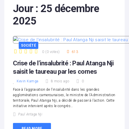
Jour :
25 décembre
2025
SOCIÉTÉ
0
(
0 votes
)
613
1
2
3
4
5
Crise de l’insalubrité : Paul Atanga Nji
saisit le taureau par les cornes
Kevin Kamga
8 mois ago
0
Face à l’aggravation de l’insalubrité dans les grandes
agglomérations camerounaises, le ministre de l’Administration
territoriale, Paul Atanga Nji, a décidé de passer à l’action. Cette
initiative intervient après le congrès…
Paul Antaga Nji
READ MORE