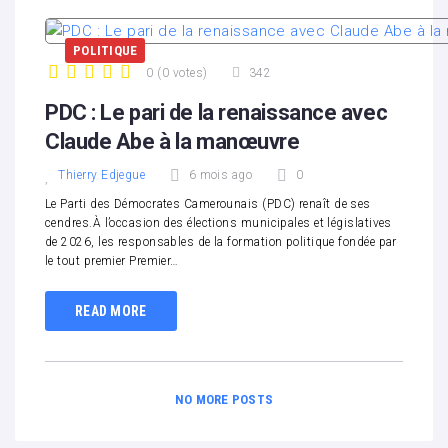
POLITIQUE
0
(
0 votes
)
342
1
2
3
4
5
PDC : Le pari de la renaissance avec
Claude Abe à la manœuvre
Thierry Edjegue
6 mois ago
0
Le Parti des Démocrates Camerounais (PDC) renaît de ses
cendres.À l’occasion des élections municipales et législatives
de 2026, les responsables de la formation politique fondée par
le tout premier Premier…
READ MORE
NO MORE POSTS