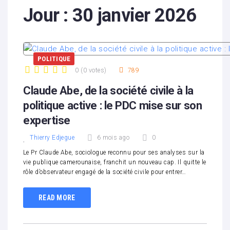
Jour :
30 janvier 2026
POLITIQUE
0
(
0 votes
)
789
1
2
3
4
5
Claude Abe, de la société civile à la
politique active : le PDC mise sur son
expertise
Thierry Edjegue
6 mois ago
0
Le Pr Claude Abe, sociologue reconnu pour ses analyses sur la
vie publique camerounaise, franchit un nouveau cap. Il quitte le
rôle d’observateur engagé de la société civile pour entrer…
READ MORE