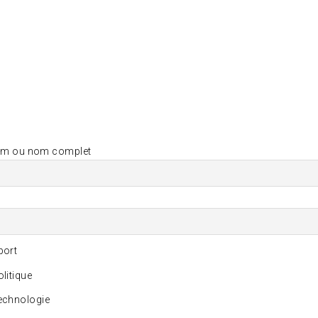
om ou nom complet
ort
litique
chnologie