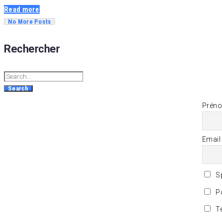
Read more
No More Posts
Rechercher
Search
Prén
Email
Sp
Po
Te