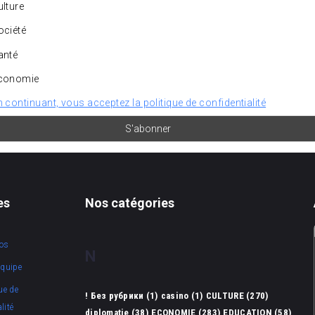
lture
ciété
anté
conomie
n continuant, vous acceptez la politique de confidentialité
es
Nos catégories
os
N
équipe
ue de
! Без рубрики
(1)
casino
(1)
CULTURE
(270)
lité
diplomatie
(38)
ECONOMIE
(283)
EDUCATION
(58)