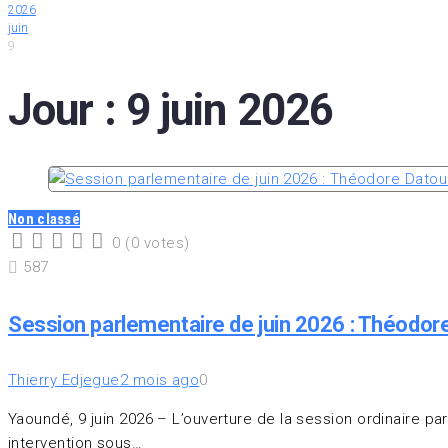
2026
juin
9
Jour :
9 juin 2026
Non classé
0
(
0 votes
)
1
2
3
4
5
587
Session parlementaire de juin 2026 : Théodor
Thierry Edjegue
2 mois ago
0
Yaoundé, 9 juin 2026 – L’ouverture de la session ordinaire p
intervention sous…