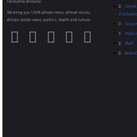
l’économie africaine .
Condit
We bring you 100% african news, african music,
d'utilisati
african soccer news, politics, health and culture.
Souscr
Publici
Staff
Boite 