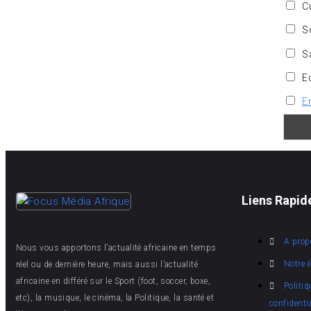
Cu
So
S
E
E
Liens Rapid
A prop
Nous vous apportons l’actualité africaine en temps
Notre 
réel ou de dernière heure, mais aussi l’actualité
africaine en différé sur le Sport (foot, soccer, boxe,
Politiq
etc), la musique, le cinéma, la Politique, la santé et
confidentia