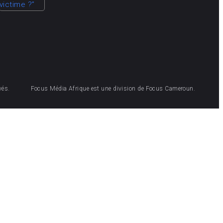
vés.
Focus Média Afrique est une division de Focus Cameroun.