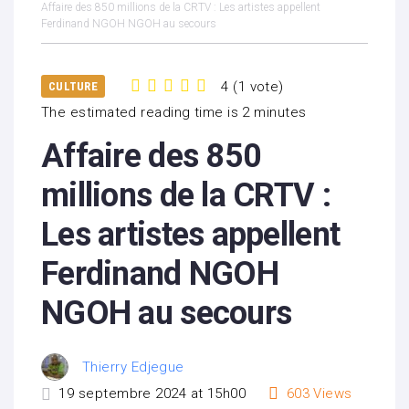
Affaire des 850 millions de la CRTV : Les artistes appellent
Ferdinand NGOH NGOH au secours
4
(
1 vote
)
CULTURE
1
2
3
4
5
The estimated reading time is 2 minutes
Affaire des 850
millions de la CRTV :
Les artistes appellent
Ferdinand NGOH
NGOH au secours
Thierry Edjegue
19 septembre 2024 at 15h00
603
Views