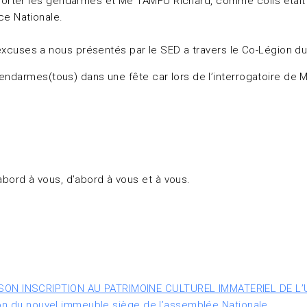
sporter les gendarmes et Me TAMFU Richard, comme colis était ce
ce Nationale.
xcuses a nous présentés par le SED a travers le Co-Légion du L
endarmes(tous) dans une fête car lors de l’interrogatoire de 
abord à vous, d’abord à vous et à vous.
ON INSCRIPTION AU PATRIMOINE CULTUREL IMMATERIEL DE L
ion du nouvel immeuble siège de l’assemblée Nationale