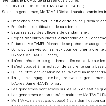
jeter dans le pick-up de la prétendue victime.
LES POINTS DE DISCORDE DANS LADITE CAUSE ;
Selon les gendarmes, Me TAMFU Richard aurait commis les inf
Empêcher/ perturber un officier de police judiciaire dan
Empêcher l’identification de sa cliente ;
Bagarres avec des officiers de gendarmerie ;
Propos discourtois envers la hiérarchie de la Gendarme
Refus de Me TAMFU Richard de se présenter aux gend
Qu’ils sont arrivés sur les lieux pour identifier la clie
D’Apres Me TAMFU Richard,
Il s’est présenter aux gendarmes dès son arrivé sur les
Il s’est opposé à l’arrestation de sa cliente sur la base
Qu’une lettre convocation ne saurait être un mandat d’a
Il n’a jamais engager une bagarre avec les gendarmes ;
D’Après Dame NDANSI Olivia ;
Les gendarmes sont arrivés sur les lieux en état de gue
Les gendarmes ont brutalisé et maltraiter Me TAMFU Ric
Me TAMFU ne s’est pas opposé à son identification car l