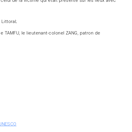
lui de la victime qui était présente sur les lieux avec
ittoral;
Me TAMFU, le lieutenant-colonel ZANG, patron de
’UNESCO