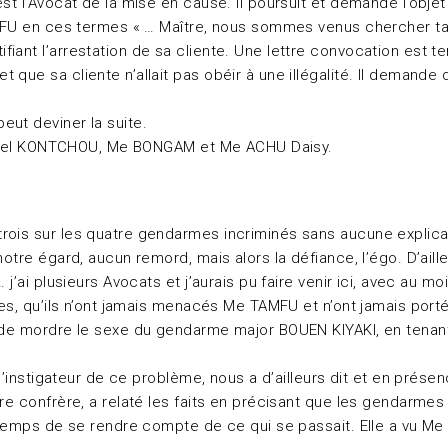
st l’Avocat de la mise en cause. Il poursuit et demande l’obje
AMFU en ces termes « … Maître, nous sommes venus chercher ta 
ant l’arrestation de sa cliente. Une lettre convocation est ten
que sa cliente n’allait pas obéir à une illégalité. Il demande 
eut deviner la suite.
Gabriel KONTCHOU, Me BONGAM et Me ACHU Daisy.
rois sur les quatre gendarmes incriminés sans aucune explica
notre égard, aucun remord, mais alors la défiance, l’égo. D’ail
j’ai plusieurs Avocats et j’aurais pu faire venir ici, avec au mo
es, qu’ils n’ont jamais menacés Me TAMFU et n’ont jamais porté 
té de mordre le sexe du gendarme major BOUEN KIYAKI, en tena
 l’instigateur de ce problème, nous a d’ailleurs dit et en prés
re confrère, a relaté les faits en précisant que les gendarmes
e temps de se rendre compte de ce qui se passait. Elle a vu Me