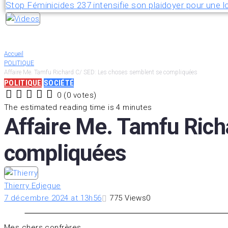
Stop Féminicides 237 intensifie son plaidoyer pour une lo
Accueil
POLITIQUE
Affaire Me. Tamfu Richard C/ SED: Les choses semblent se compliquées
POLITIQUE
SOCIÉTÉ
0
(
0 votes
)
1
2
3
4
5
The estimated reading time is 4 minutes
Affaire Me. Tamfu Rich
compliquées
Thierry Edjegue
7 décembre 2024 at 13h56
775
Views
0
Mes chers confrères,