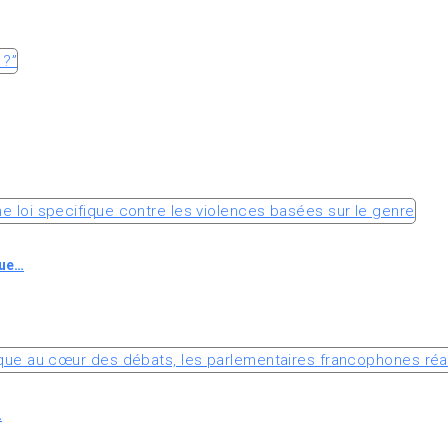
que…
…