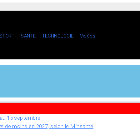
SPORT
SANTE
TECHNOLOGIE
Vidéos
u’au 15 septembre
rs de moins en 2027, selon le Minsanté