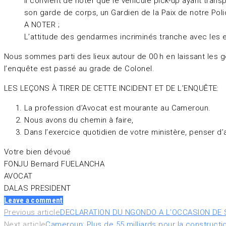
Il convient de noter que le véhicule pick-up ayant tran
son garde de corps, un Gardien de la Paix de notre Poli
A NOTER ;
L’attitude des gendarmes incriminés tranche avec les e
Nous sommes parti des lieux autour de 00 h en laissant les g
l’enquête est passé au grade de Colonel.
LES LEÇONS À TIRER DE CETTE INCIDENT ET DE L’ENQUÊTE:
La profession d’Avocat est mourante au Cameroun.
⁠Nous avons du chemin à faire,
⁠Dans l’exercice quotidien de votre ministère, penser d’
Votre bien dévoué
FONJU Bernard FUELANCHA
AVOCAT
DALAS PRESIDENT
Leave a comment
Navigation
Previous article
DECLARATION DU NGONDO A L’OCCASION DE S
Next article
Cameroun: Plus de 55 milliards pour la construct