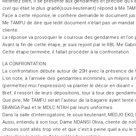
Retenez bien, il se présente aux gendarmes et précise qu’il e
civil qui était le plus gradé(sous-lieutenant) répond à Me T
Face à cette réponse, le confrère demande le document justifi
Me TAMFU de dire que ledit document n’était pas un mandat et 
cliente.
La réponse va provoquer le courroux des gendarmes et l’on p
Avant la fin de cette étape, je suis rejoint par le RBL Me 
Cette étape terminée, il fallait procéder à la confrontation.
LA CONFRONTATION:
La confrontation débute autour de 20H avec la présence de t
L’on note, à l’arrivée des gendarmes incriminés, un mépris à 
(permettez-moi l’expression) va planter le décor en disant « … 
Bref, il ressort de leurs dépositions, tour à tour des gendarm
Que pire, Me TAMFU serait l’auteur de la bagarre ayant ten
EBANGA Paul et le MDLC NTAH par leurs uniformes.
Dans la salle d’interrogatoire, le sous-lieutenant, MEDJO EKO,
Aussi, entendu à son tour, Dame NDANSI Olivia, cliente de not
choses sont allés trop vite et que c’est à peine quel a eu l