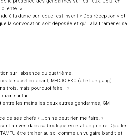
t de la présence des gendarmes sur les lieux. Celui en
cliente. »
du à la dame sur lequel est inscrit « Dès réception » et
que la convocation soit déposée et qu’il allait ramener sa
tion sur l’absence du quatrième.
leurs le sous-lieutenant, MEDJO EKO (chef de gang)
ins trois, mais pourquoi faire… »
main sur lui.
nt entre les mains les deux autres gendarmes, GM
ence de ses chefs « …on ne peut rien me faire. »
 sont arrivés dans sa boutique en état de guerre. Que les
 TAMFU être trainer au sol comme un vulgaire bandit et