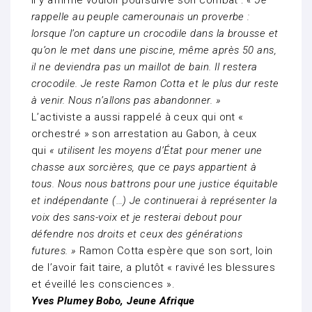
Il y affirme vouloir poursuivre son combat :
« Je
rappelle au peuple camerounais un proverbe :
lorsque l’on capture un crocodile dans la brousse et
qu’on le met dans une piscine, même après 50 ans,
il ne deviendra pas un maillot de bain. Il restera
crocodile. Je reste Ramon Cotta et le plus dur reste
à venir. Nous n’allons pas abandonner. »
L’activiste a aussi rappelé à ceux qui ont «
orchestré » son arrestation au Gabon, à ceux
qui
« utilisent les moyens d’État pour mener une
chasse aux sorcières, que ce pays appartient à
tous. Nous nous battrons pour une justice équitable
et indépendante (…) Je continuerai à représenter la
voix des sans-voix et je resterai debout pour
défendre nos droits et ceux des générations
futures. »
Ramon Cotta espère que son sort, loin
de l’avoir fait taire, a plutôt « ravivé les blessures
et éveillé les consciences ».
Yves Plumey Bobo, Jeune Afrique