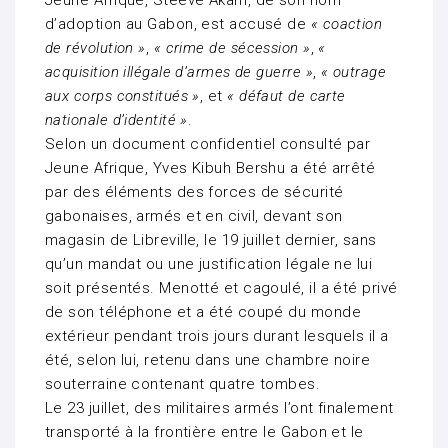
Jeune Afrique, Steeve Akam, de son nom
d’adoption au Gabon, est accusé de
« coaction
de révolution »
,
« crime de sécession »
,
«
acquisition illégale d’armes de guerre »
,
« outrage
aux corps constitués »
, et
« défaut de carte
nationale d’identité »
.
Selon un document confidentiel consulté par
Jeune Afrique, Yves Kibuh Bershu a été arrêté
par des éléments des forces de sécurité
gabonaises, armés et en civil, devant son
magasin de Libreville, le 19 juillet dernier, sans
qu’un mandat ou une justification légale ne lui
soit présentés. Menotté et cagoulé, il a été privé
de son téléphone et a été coupé du monde
extérieur pendant trois jours durant lesquels il a
été, selon lui, retenu dans une chambre noire
souterraine contenant quatre tombes.
Le 23 juillet, des militaires armés l’ont finalement
transporté à la frontière entre le Gabon et le