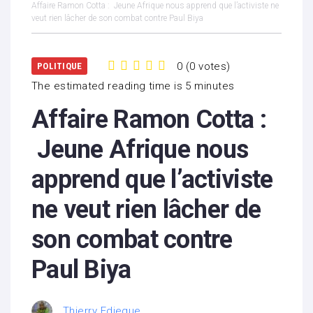
Affaire Ramon Cotta : Jeune Afrique nous apprend que l’activiste ne
veut rien lâcher de son combat contre Paul Biya
0
(
0 votes
)
POLITIQUE
1
2
3
4
5
The estimated reading time is 5 minutes
Affaire Ramon Cotta :
Jeune Afrique nous
apprend que l’activiste
ne veut rien lâcher de
son combat contre
Paul Biya
Thierry Edjegue