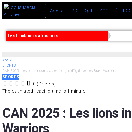
Accueil
POLITIQUE
SOCIÉTÉ
ECO
Les Tendances africaines
Accueil
SPORTS
CAN 2025 : Les lions indomptables font jeu d’égal avec les Brave Warriors
SPORTS
0
(
0 votes
)
1
2
3
4
5
The estimated reading time is 1 minute
CAN 2025 : Les lions in
Warriors