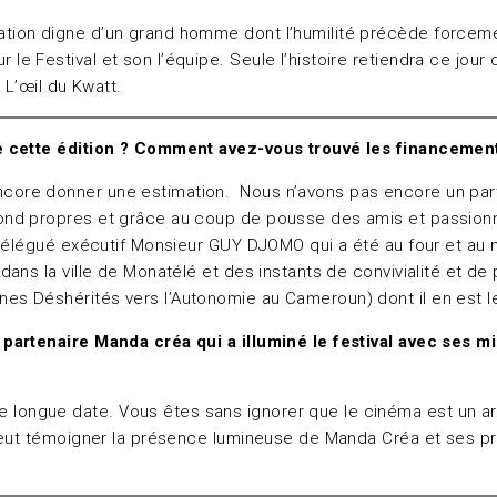
tation digne d’un grand homme dont l’humilité précède forceme
 Festival et son l’équipe. Seule l’histoire retiendra ce jour 
 L’œil du Kwatt.
e cette édition ? Comment avez-vous trouvé les financeme
core donner une estimation. Nous n’avons pas encore un parten
ond propres et grâce au coup de pousse des amis et passionn
 Délégué exécutif Monsieur GUY DJOMO qui a été au four et au
ans la ville de Monatélé et des instants de convivialité et d
s Déshérités vers l’Autonomie au Cameroun) dont il en est l
artenaire Manda créa qui a illuminé le festival avec ses mi
 longue date. Vous êtes sans ignorer que le cinéma est un art
peut témoigner la présence lumineuse de Manda Créa et ses pr