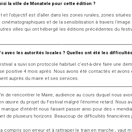
i la ville de Monatele pour cette édition ?
 et l’objectif est d’aller dans les zones rurales, zones situé
ns cinématographiques et de la sensibilisation à travers l’imag
res villes qui ont hébergé les éditions précédentes du festival.
 avec les autorités locales ? Quelles ont été les difficultés
estival a suivi son protocole habituel c’est-à-dire faire une 
nse positive 4 mois après .Nous avons été contactés et avons 
ent auprès du maire et ses services.
n de rencontrer le Maire, audience au cours duquel nous avon
en œuvre du projet du Festival malgré l’énorme retard. Nous avo
le manque d’intérêt nous faisant passer ainsi pour des « mend
nt de plusieurs horizons .Beaucoup de difficultés financières 
ompris son erreur et à rattraper le train en marche ; vaut m