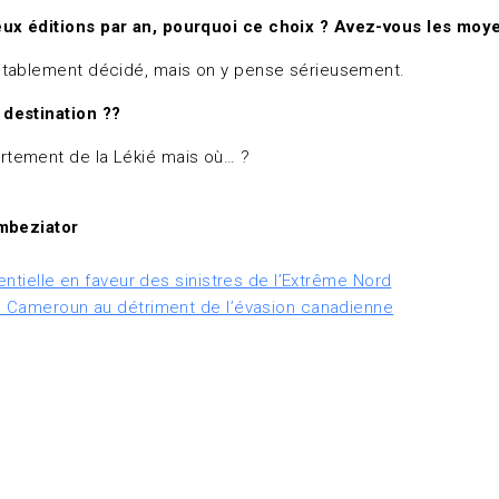
x éditions par an, pourquoi ce choix ? Avez-vous les moyen
éritablement décidé, mais on y pense sérieusement.
destination ??
artement de la Lékié mais où… ?
mbeziator
entielle en faveur des sinistres de l’Extrême Nord
au Cameroun au détriment de l’évasion canadienne