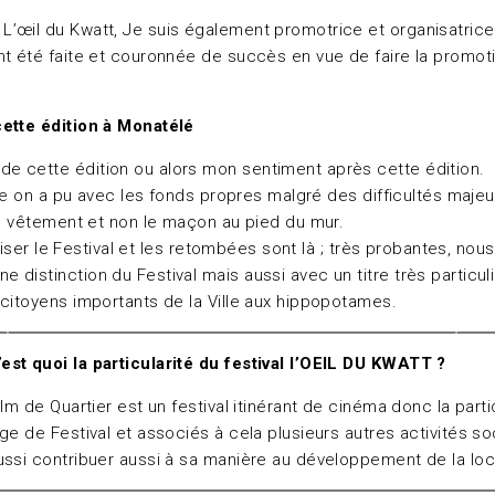
L’œil du Kwatt, Je suis également promotrice et organisatric
t été faite et couronnée de succès en vue de faire la promotio
cette édition à Monatélé
 de cette édition ou alors mon sentiment après cette édition.
me on a pu avec les fonds propres malgré des difficultés majeur
on vêtement et non le maçon au pied du mur.
aliser le Festival et les retombées sont là ; très probantes, no
 distinction du Festival mais aussi avec un titre très partic
citoyens importants de la Ville aux hippopotames.
est quoi la particularité du festival l’OEIL DU KWATT ?
Film de Quartier est un festival itinérant de cinéma donc la part
ge de Festival et associés à cela plusieurs autres activités s
ussi contribuer aussi à sa manière au développement de la loc