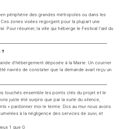
es en périphérie des grandes métropoles ou dans les
e. Ces zones visées regorgent pour la plupart une
 Pour résumer, la ville qui héberge le Festival l’œil du
 ?
demande d’hébergement déposée à la Mairie. Un courrier
été navrés de constater que la demande avait reçu un
s touchés ensemble les points clés du projet et le
ns juste été surpris que par la suite du silence,
iants » pardonner moi le terme. Dos au mur nous avons
jumelées à la négligence des services de suivi, et
ieux 1 que 0.