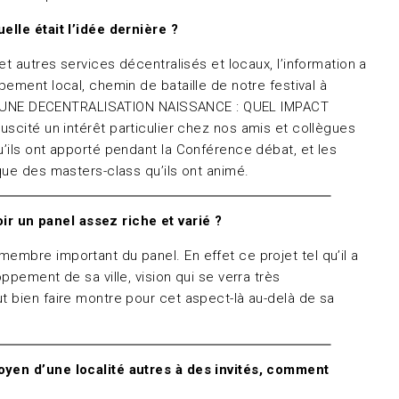
elle était l’idée dernière ?
 et autres services décentralisés et locaux, l’information a
ement local, chemin de bataille de notre festival à
 DANS UNE DECENTRALISATION NAISSANCE : QUEL IMPACT
té un intérêt particulier chez nos amis et collègues
’ils ont apporté pendant la Conférence débat, et les
que des masters-class qu’ils ont animé.
r un panel assez riche et varié ?
membre important du panel. En effet ce projet tel qu’il a
pement de sa ville, vision qui se verra très
t bien faire montre pour cet aspect-là au-delà de sa
toyen d’une localité autres à des invités, comment