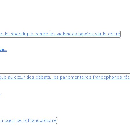
que…
…