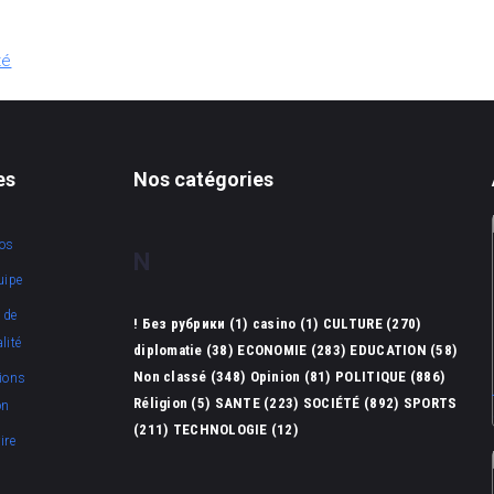
té
es
Nos catégories
os
N
uipe
 de
! Без рубрики
(1)
casino
(1)
CULTURE
(270)
lité
diplomatie
(38)
ECONOMIE
(283)
EDUCATION
(58)
Non classé
(348)
Opinion
(81)
POLITIQUE
(886)
ions
Réligion
(5)
SANTE
(223)
SOCIÉTÉ
(892)
SPORTS
on
(211)
TECHNOLOGIE
(12)
ire