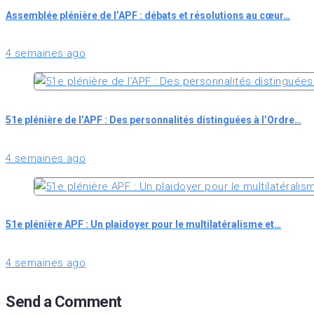
Assemblée plénière de l’APF : débats et résolutions au cœur…
4 semaines ago
51e plénière de l’APF : Des personnalités distinguées à l’Ordre…
4 semaines ago
51e plénière APF : Un plaidoyer pour le multilatéralisme et…
4 semaines ago
Send a Comment