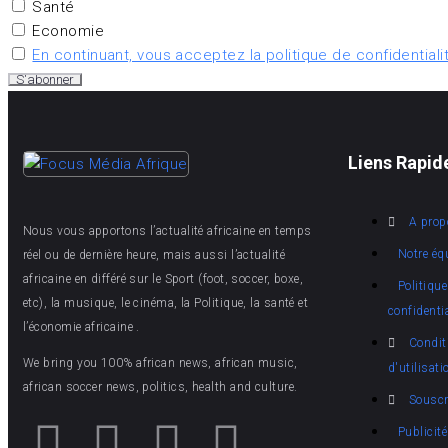
Santé
Economie
En continuant, vous acceptez la politique de confidentiali
Liens Rapid
A prop
Nous vous apportons l’actualité africaine en temps
Notre éq
réel ou de dernière heure, mais aussi l’actualité
africaine en différé sur le Sport (foot, soccer, boxe,
Politique
etc), la musique, le cinéma, la Politique, la santé et
confidentia
l’économie africaine .
Condit
We bring you 100% african news, african music,
d'utilisati
african soccer news, politics, health and culture.
Souscr
Publicité