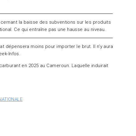
ncernant la baisse des subventions sur les produits
ational. Ce qui entraîne pas une hausse au niveau.
t dépensera moins pour importer le brut. Il n’y aura
eek-Infos.
 carburant en 2025 au Cameroun. Laquelle induirait
NATIONALE