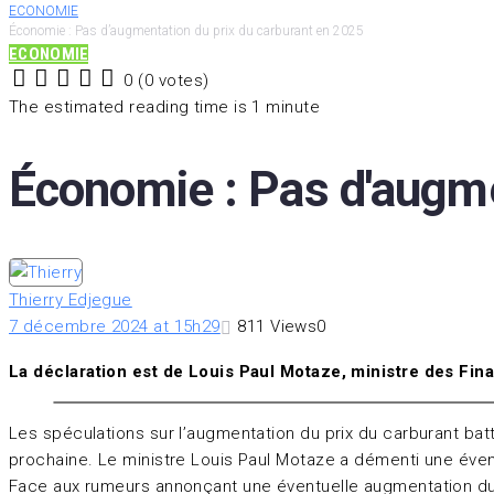
ECONOMIE
Économie : Pas d’augmentation du prix du carburant en 2025
ECONOMIE
0
(
0 votes
)
1
2
3
4
5
The estimated reading time is 1 minute
Économie : Pas d'augme
Thierry Edjegue
7 décembre 2024 at 15h29
811
Views
0
La déclaration est de Louis Paul Motaze, ministre des Fi
Les spéculations sur l’augmentation du prix du carburant bat
prochaine. Le ministre Louis Paul Motaze a démenti une éve
Face aux rumeurs annonçant une éventuelle augmentation du 