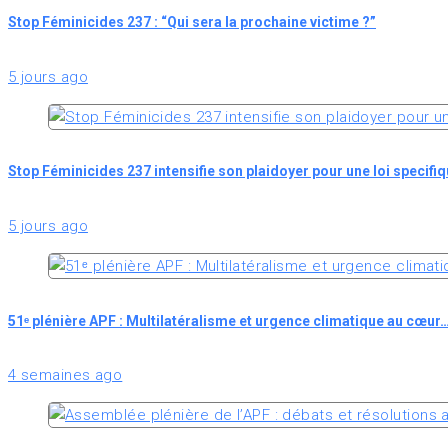
Stop Féminicides 237 : “Qui sera la prochaine victime ?”
5 jours ago
Stop Féminicides 237 intensifie son plaidoyer pour une loi specifi
5 jours ago
51ᵉ plénière APF : Multilatéralisme et urgence climatique au cœur
4 semaines ago