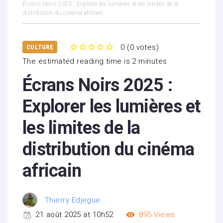
Écrans Noirs 2025 : Explorer les lumières et les limites de la
distribution du cinéma africain
0
(
0 votes
)
CULTURE
1
2
3
4
5
The estimated reading time is 2 minutes
Écrans Noirs 2025 :
Explorer les lumières et
les limites de la
distribution du cinéma
africain
Thierry Edjegue
21 août 2025 at 10h52
895
Views