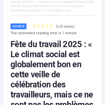
Fête du travail 2025 : « Le climat social est globalement bon en cette
veille de célébration des travailleurs, mais ce ne sont pas les
problèmes qui manquent. » Dixit Grégoire Owona
0
(
0 votes
)
SOCIÉTÉ
1
2
3
4
5
The estimated reading time is 1 minute
Fête du travail 2025 : «
Le climat social est
globalement bon en
cette veille de
célébration des
travailleurs, mais ce ne
sont pas les problèmes