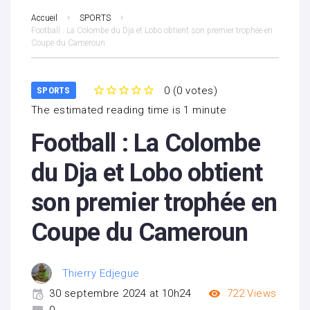
Accueil
SPORTS
Football : La Colombe du Dja et Lobo obtient son premier trophée en
Coupe du Cameroun
0
(
0 votes
)
SPORTS
1
2
3
4
5
The estimated reading time is 1 minute
Football : La Colombe
du Dja et Lobo obtient
son premier trophée en
Coupe du Cameroun
Thierry Edjegue
30 septembre 2024 at 10h24
722
Views