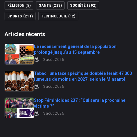
RÉLIGION
(5)
SANTE
(223)
SOCIÉTÉ
(892)
SPORTS
(211)
TECHNOLOGIE
(12)
Articles récents
Le recensement général de la population
prolongé jusqu’au 15 septembre
3 août 2026
Tabac : une taxe spécifique doublée ferait 47 000
fumeurs de moins en 2027, selon le Minsanté
3 août 2026
Stop Féminicides 237 : “Qui sera la prochaine
victime ?”
3 août 2026