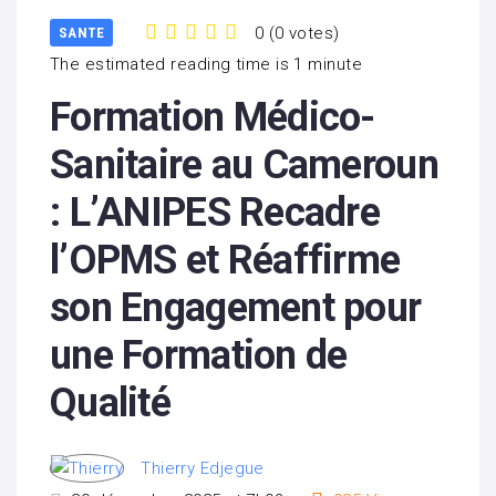
0
(
0 votes
)
SANTE
1
2
3
4
5
The estimated reading time is 1 minute
Formation Médico-
Sanitaire au Cameroun
: L’ANIPES Recadre
l’OPMS et Réaffirme
son Engagement pour
une Formation de
Qualité
Thierry Edjegue