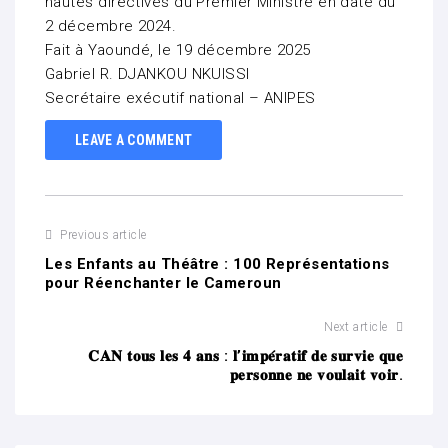
hautes directives du Premier Ministre en date du
2 décembre 2024.
Fait à Yaoundé, le 19 décembre 2025
Gabriel R. DJANKOU NKUISSI
Secrétaire exécutif national – ANIPES
LEAVE A COMMENT
Previous article
Les Enfants au Théâtre : 100 Représentations
pour Réenchanter le Cameroun
Next article
𝐂𝐀𝐍 𝐭𝐨𝐮𝐬 𝐥𝐞𝐬 𝟒 𝐚𝐧𝐬 : 𝐥’𝐢𝐦𝐩𝐞́𝐫𝐚𝐭𝐢𝐟 𝐝𝐞 𝐬𝐮𝐫𝐯𝐢𝐞 𝐪𝐮𝐞
𝐩𝐞𝐫𝐬𝐨𝐧𝐧𝐞 𝐧𝐞 𝐯𝐨𝐮𝐥𝐚𝐢𝐭 𝐯𝐨𝐢𝐫.