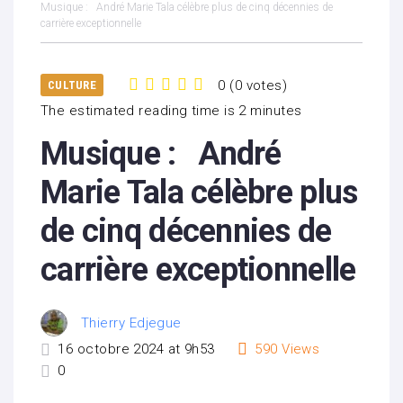
Musique : André Marie Tala célèbre plus de cinq décennies de
carrière exceptionnelle
0
(
0 votes
)
CULTURE
1
2
3
4
5
The estimated reading time is 2 minutes
Musique : André
Marie Tala célèbre plus
de cinq décennies de
carrière exceptionnelle
Thierry Edjegue
16 octobre 2024 at 9h53
590
Views
0