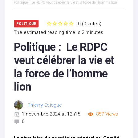
Politique : Le RDPC veut célébrer la vie et la force de l’homme lion
0
(
0 votes
)
POLITIQUE
1
2
3
4
5
The estimated reading time is 2 minutes
Politique : Le RDPC
veut célébrer la vie et
la force de l’homme
lion
Thierry Edjegue
1 novembre 2024 at 12h15
857
Views
0