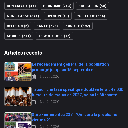
DIPLOMATIE
(38)
ECONOMIE
(283)
EDUCATION
(58)
NON CLASSÉ
(348)
OPINION
(81)
POLITIQUE
(886)
RÉLIGION
(5)
SANTE
(223)
SOCIÉTÉ
(892)
SPORTS
(211)
TECHNOLOGIE
(12)
Articles récents
Le recensement général de la population
prolongé jusqu’au 15 septembre
3 août 2026
Tabac : une taxe spécifique doublée ferait 47 000
fumeurs de moins en 2027, selon le Minsanté
3 août 2026
Stop Féminicides 237 : “Qui sera la prochaine
victime ?”
3 août 2026