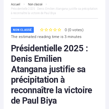
Accueil
Non classé
Présidentielle 2025 : Denis Emilien Atangana justifie sa précipitation
à reconnaître la victoire de Paul Biya
0
(
0 votes
)
NON CLASSÉ
1
2
3
4
5
The estimated reading time is 3 minutes
Présidentielle 2025 :
Denis Emilien
Atangana justifie sa
précipitation à
reconnaître la victoire
de Paul Biya