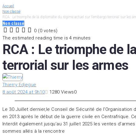
Accueil
Non classé
RCA : Le triomphe de la diplomatie du régime actuel sur l’embargo terrorial sur les a
Non classé
0
(
0 votes
)
1
2
3
4
5
The estimated reading time is 4 minutes
RCA : Le triomphe de la
terrorial sur les armes
Thierry Edjegue
8 août 2024 at 9h10
1280
Views
0
Le 30 Juillet dernier,le Conseil de Sécurité de l’Organisation
en 2013 après le début de la guerre civile en Centrafrique. C
Interdit également jusqu’au 31 juillet 2025 les ventes d’ar
sommes allés à la rencontre