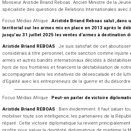
Monsieur Aristide Briand Reboas. Ancien Ministre de la Jeunes
spécialiste des questions de Relations Internationales avec à l’a
Focus Médias Afrique :
Aristide Briand Reboas salut ,dans u
territorial sur les armes mis en place en 2013 après le déb
jusqu’au 31 juillet 2025 les ventes d’armes à destinatio
Aristide Briand REBOAS
: Je suis satisfait de cet aboutiss
considérais à titre personnel, cette sanction comme injuste e
armés et autres bandits internationaux décidés à déstabilise
hors de nos frontières et financent la déstabilisation de no
accompagnant dans les initiatives de désescalade et de lutte
d’Egalité avec les entrepreneurs de la guerre et du désordre
Focus Médias Afrique :
Peut-on parler de victoire diploma
Aristide Briand REBOAS
: Bien évidemment. Il faut saluer 
mobiliser toute son intelligence, les partenaires de la Répub
réparé. Cette victoire diplomatique lui revient principalemen
profite pour saluer la dextérité diplomatique de madame la M