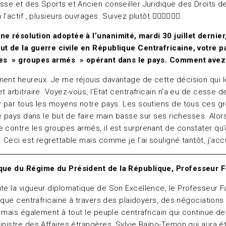
se et des Sports et Ancien conseiller Juridique des Droits de 
ctif , plusieurs ouvrages. Suivez plutôt 👇🏽👇🏽👇🏽
ne résolution adoptée à l’unanimité, mardi 30 juillet dernier
ut de la guerre civile en République Centrafricaine, votre p
n des » groupes armés » opérant dans le pays. Comment avez
ement heureux. Je me réjouis davantage de cette décision qui l
t arbitraire. Voyez-vous, l’Etat centrafricain n’a eu de cesse
r par tous les moyens notre pays. Les soutiens de tous ces gro
tre pays dans le but de faire main basse sur ses richesses. Al
 contre les groupes armés, il est surprenant de constater qu’o
. Ceci est regrettable mais comme je l’ai souligné tantôt, j’a
tique du Régime du Président de la République, Professeur
toute la vigueur diplomatique de Son Excellence, le Professeur
lique centrafricaine à travers des plaidoyers, des négociations
t mais également à tout le peuple centrafricain qui continue de
inistre des Affaires étrangères, Sylvie Baïpo-Temon qui aura 