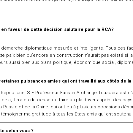
é en faveur de cette décision salutaire pour la RCA?
ne démarche diplomatique mesurée et intelligente. Tous ces facte
te paix bien qu’encore en construction n’aurait pas existé si l
eurs aussi bien aux plans politique, économique social, diplomat
à certaines puissances amies qui ont travaillé aux côtés de 
 République, S.E Professeur Faustin Archange Touadera est d’a
 cela, il n’a eu de cesse de faire un plaidoyer auprès des pays 
 la Russie et de la Chine, qui ont eu à plusieurs occasions dén
témoigner ma gratitude à tous les Etats-amis qui ont soutenu 
ite selon vous ?