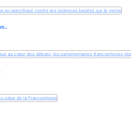
que…
…