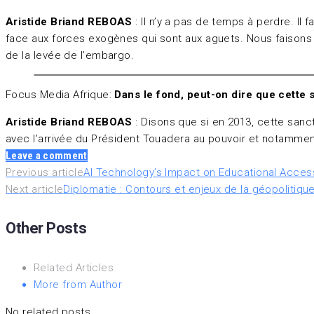
Aristide Briand REBOAS
: Il n’y a pas de temps à perdre. I
face aux forces exogènes qui sont aux aguets. Nous faisons 
de la levée de l’embargo.
Focus Media Afrique:
Dans le fond, peut-on dire que cette 
Aristide Briand REBOAS
: Disons que si en 2013, cette sanct
avec l’arrivée du Président Touadera au pouvoir et notamment 
Leave a comment
Navigation
Previous article
AI Technology’s Impact on Educational Access
Next article
Diplomatie : Contours et enjeux de la géopolitiq
de
Other Posts
l’article
Related Articles
More from Author
No related posts.