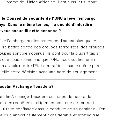
l’Homme de l’Union Africaine. Il est aussi et surtout
, le Conseil de sécurité de l’ONU a levé l’embargo
ays. Dans le même temps, il a décidé d’interdire
-vous accueilli cette annonce ?
ève l’embargo sur les armes ce d’autant plus que je
 de se battre contre des groupes terroristes, des groupes
upes sont bien connus. Ils sont pour la plupart tapis
ors que nous attendions que l’ONU nous soutienne en
n a voulu mettre l’Etat centrafricain sur le même pieds
ccueille cette décision avec une note de soulagement.
 Faustin Archange Touadera?
 Faustin Archange Touadera qui n’a eu de cesse de
 et des requêtes intelligentes pour que ce tort soit
 lui faire confiance dans la conduite de sa destinée. J’en
été d’un apport hautement considérable et stratégique