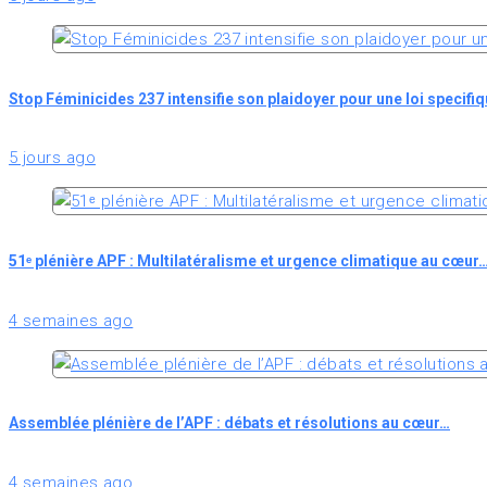
Stop Féminicides 237 intensifie son plaidoyer pour une loi specifi
5 jours ago
51ᵉ plénière APF : Multilatéralisme et urgence climatique au cœur
4 semaines ago
Assemblée plénière de l’APF : débats et résolutions au cœur…
4 semaines ago