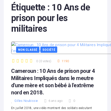
Étiquette :
10 Ans de
prison pour les
militaires
NON CLASSÉ
SOCIÉTÉ
0
(
0 votes
)
1190
1
2
3
4
5
Cameroun : 10 Ans de prison pour 4
Militaires Impliqués dans le meutre
d'une mère et son bébé à l'extrême
nord en 2018.
Gilles Noubissie
6 ans ago
0
En juillet 2018, une vidéo montrant des soldats exécutant