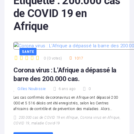
Étiquette :
200.000 cas
de COVID 19 en
Afrique
SANTE
0
(
0 votes
)
1017
1
2
3
4
5
Corona virus : L'Afrique a dépassé la
barre des 200.000 cas.
Gilles Noubissie
6 ans ago
0
Les cas confirmés de coronavirus en Afrique ont dépassé 200
000 et 5 516 décès ont été enregistrés, selon les Centres
africains de contrôle et de prévention des maladies. Alors…
200.000 cas de COVID 19 en Afrique
,
Corona virus en Afrique
,
COVID 19
,
maladie Covid-19