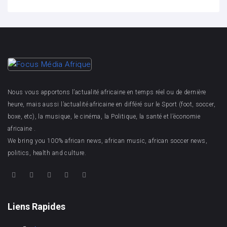
Nous vous apportons l’actualité africaine en temps réel ou de dernière
heure, mais aussi l’actualité africaine en différé sur le Sport (foot, soccer,
boxe, etc), la musique, le cinéma, la Politique, la santé et l’économie
africaine .
We bring you 100% african news, african music, african soccer news,
politics, health and culture.
Liens Rapides