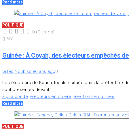
Read more
POLITIQUE
0
(
0 votes
)
1
2
3
4
5
681
Guinée : À Coyah, des électeurs empêchés de v
Gilles Noubissie
6 ans ago
0
Les électeurs de Kouria, localité située dans la préfecture 
sont présentés devant…
alpha condé
,
électeurs en colère
,
élections en guinée
Read more
POLITIQUE