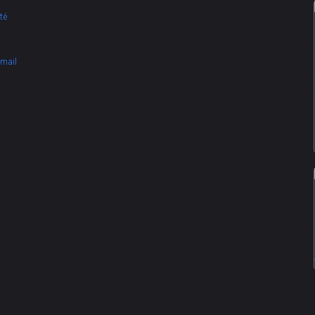
té
Email