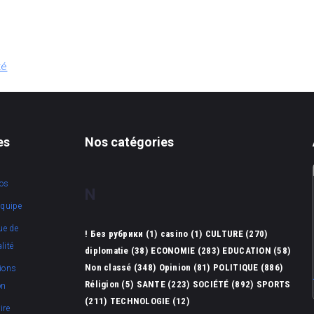
té
es
Nos catégories
os
N
équipe
ue de
! Без рубрики
(1)
casino
(1)
CULTURE
(270)
lité
diplomatie
(38)
ECONOMIE
(283)
EDUCATION
(58)
Non classé
(348)
Opinion
(81)
POLITIQUE
(886)
ions
Réligion
(5)
SANTE
(223)
SOCIÉTÉ
(892)
SPORTS
on
(211)
TECHNOLOGIE
(12)
ire