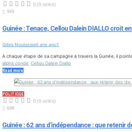
0
(
0 votes
)
1
2
3
4
5
943
Guinée : Tenace, Cellou Dalein DIALLO croit en s
Gilles Noubissie
6 ans ago
1
A chaque étape de sa campagne à travers la Guinée, il pointe
alpha condé
,
Cellou Dalein Diallo
Read more
POLITIQUE
0
(
0 votes
)
1
2
3
4
5
699
Guinée : 62 ans d’indépendance : que retenir d