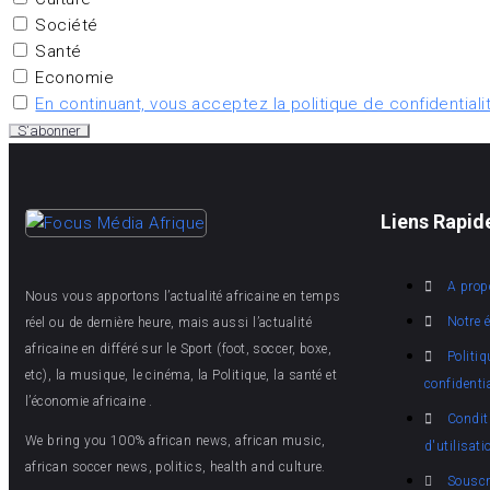
Société
Santé
Economie
En continuant, vous acceptez la politique de confidentiali
Liens Rapid
A prop
Nous vous apportons l’actualité africaine en temps
Notre 
réel ou de dernière heure, mais aussi l’actualité
africaine en différé sur le Sport (foot, soccer, boxe,
Politiq
etc), la musique, le cinéma, la Politique, la santé et
confidentia
l’économie africaine .
Condit
We bring you 100% african news, african music,
d'utilisati
african soccer news, politics, health and culture.
Souscr