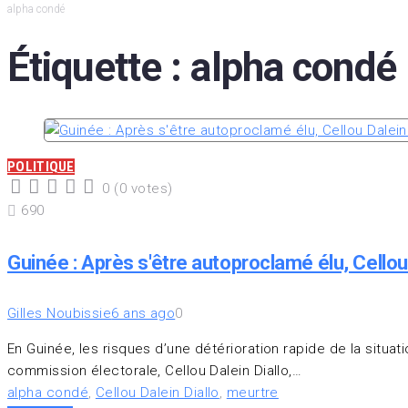
alpha condé
Étiquette :
alpha condé
POLITIQUE
0
(
0 votes
)
1
2
3
4
5
690
Guinée : Après s'être autoproclamé élu, Cello
Gilles Noubissie
6 ans ago
0
En Guinée, les risques d’une détérioration rapide de la situa
commission électorale, Cellou Dalein Diallo,…
alpha condé
,
Cellou Dalein Diallo
,
meurtre