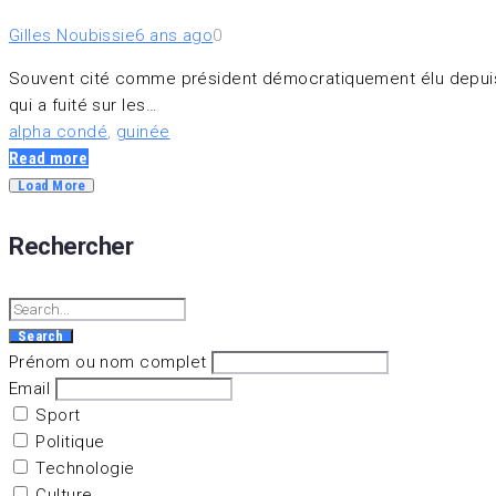
Gilles Noubissie
6 ans ago
0
Souvent cité comme président démocratiquement élu depuis 20
qui a fuité sur les…
alpha condé
,
guinée
Read more
Load More
Rechercher
Search
Prénom ou nom complet
Email
Sport
Politique
Technologie
Culture