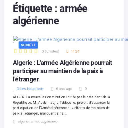
Étiquette :
armée
algérienne
SOCIÉTÉ
0
(
0 votes
)
1124
1
2
3
4
5
Algerie : L'armée Algérienne pourrait
participer au maintien de la paix à
l'étranger.
Gilles Noubissie
6 ans ago
0
ALGER- La nouvelle Constitution initiée par le président de la
République, M. Abdelmadjid Tebboune, prévoit d’autoriser la
participation de l’Arméealgérienne aux efforts de maintien de
paix à l’étranger, marquant ainsi…
algérie
,
armée algérienne