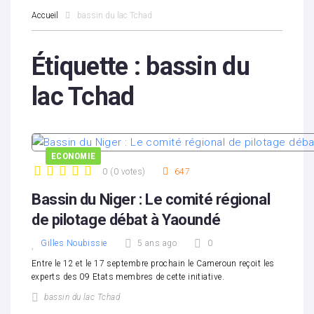
Accueil
bassin du lac Tchad
Étiquette :
bassin du
lac Tchad
ECONOMIE
0
(
0 votes
)
647
1
2
3
4
5
Bassin du Niger : Le comité régional
de pilotage débat à Yaoundé
Gilles Noubissie
5 ans ago
0
Entre le 12 et le 17 septembre prochain le Cameroun reçoit les
experts des 09 Etats membres de cette initiative.
bassin du lac Tchad