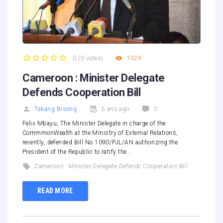
0
(
0 votes
)
1029
1
2
3
4
5
Cameroon : Minister Delegate
Defends Cooperation Bill
Takang Bisong
5 ans ago
0
Felix Mbayu, The Minister Delegate in charge of the
CommmonWealth at the Ministry of External Relations,
recently, defended Bill No 1090/PJL/AN authorizing the
President of the Republic to ratify the…
Cameroon : Minister Delegate Defends Cooperation Bill
READ MORE