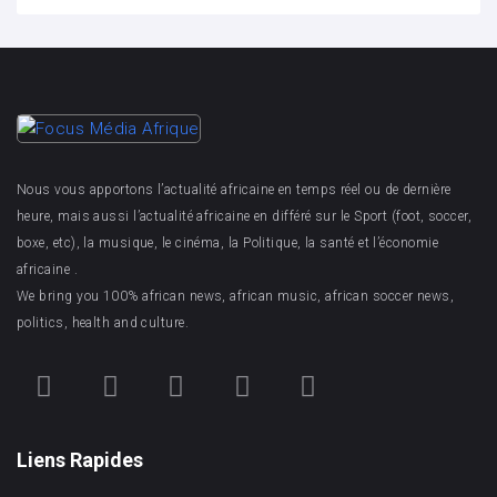
Nous vous apportons l’actualité africaine en temps réel ou de dernière
heure, mais aussi l’actualité africaine en différé sur le Sport (foot, soccer,
boxe, etc), la musique, le cinéma, la Politique, la santé et l’économie
africaine .
We bring you 100% african news, african music, african soccer news,
politics, health and culture.
Liens Rapides