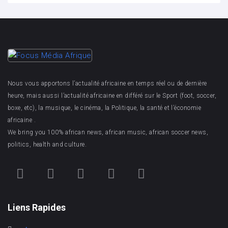
Nous vous apportons l’actualité africaine en temps réel ou de dernière
heure, mais aussi l’actualité africaine en différé sur le Sport (foot, soccer,
boxe, etc), la musique, le cinéma, la Politique, la santé et l’économie
africaine .
We bring you 100% african news, african music, african soccer news,
politics, health and culture.
Liens Rapides