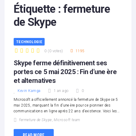
Étiquette :
fermeture
de Skype
TECHNOLOGIE
0
(
0 votes
)
1195
1
2
3
4
5
Skype ferme définitivement ses
portes ce 5 mai 2025 : Fin d’une ère
et alternatives
Kevin Kamga
1 an ago
0
Microsoft a officiellement annoncé la fermeture de Skype ce 5
mai 2025, marquant la fin d’une ère pour ce pionnier des
communications en ligne après 22 ans d’existence. Voici les…
fermeture de Skype
,
Microsoft team
READ MORE