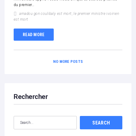
du premier…
amadou gon coulibaly est mort
,
le premier ministre ivoirien
est mort
READ MORE
NO MORE POSTS
Rechercher
SEARCH