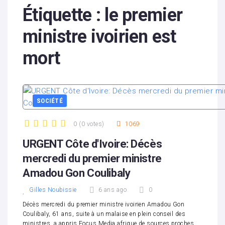
Étiquette :
le premier
ministre ivoirien est
mort
SOCIÉTÉ
0
(
0 votes
)
1069
1
2
3
4
5
URGENT Côte d'Ivoire: Décès
mercredi du premier ministre
Amadou Gon Coulibaly
Gilles Noubissie
6 ans ago
0
Décès mercredi du premier ministre ivoirien Amadou Gon
Coulibaly, 61 ans, suite à un malaise en plein conseil des
ministres, a appris Focus Media afrique de sources proches