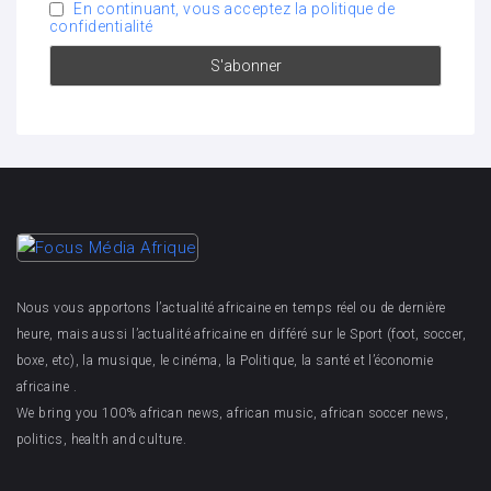
En continuant, vous acceptez la politique de
confidentialité
Nous vous apportons l’actualité africaine en temps réel ou de dernière
heure, mais aussi l’actualité africaine en différé sur le Sport (foot, soccer,
boxe, etc), la musique, le cinéma, la Politique, la santé et l’économie
africaine .
We bring you 100% african news, african music, african soccer news,
politics, health and culture.