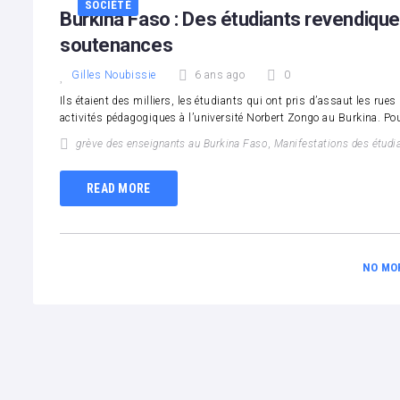
SOCIÉTÉ
Burkina Faso : Des étudiants revendiquen
soutenances
Gilles Noubissie
6 ans ago
0
Ils étaient des milliers, les étudiants qui ont pris d’assaut les rue
activités pédagogiques à l’université Norbert Zongo au Burkina. Po
grève des enseignants au Burkina Faso
,
Manifestations des étudi
READ MORE
NO MO