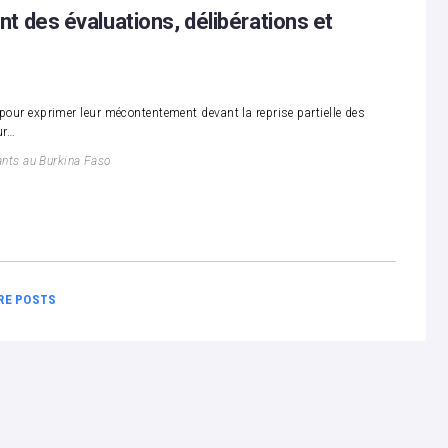
t des évaluations, délibérations et
s pour exprimer leur mécontentement devant la reprise partielle des
ur…
ants au Burkina Faso
RE POSTS