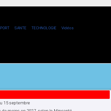
PORT
SANTE
TECHNOLOGIE
Vidéos
’au 15 septembre
s de moins en 2027, selon le Minsanté