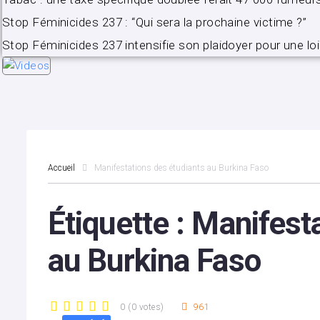
Stop Féminicides 237 : “Qui sera la prochaine victime ?”
Stop Féminicides 237 intensifie son plaidoyer pour une loi
Accueil
Manifestations des étudiants au Burkina Faso
Étiquette :
Manifesta
au Burkina Faso
0
(
0 votes
)
961
1
2
3
4
5