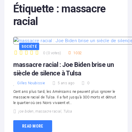
Étiquette :
massacre
racial
SOCIÉTÉ
0
(
0 votes
)
1032
1
2
3
4
5
massacre racial : Joe Biden brise un
siècle de silence à Tulsa
Gilles Noubissie
5 ans ago
0
Cent ans plus tard, les Américains ne peuvent plus ignorer le
massacre racial de Tulsa. Il a fait jusqu’à 300 morts et détruit
le quartier où ces Noirs vivaient et…
joe biden
,
massacre racial
,
Tulsa
READ MORE