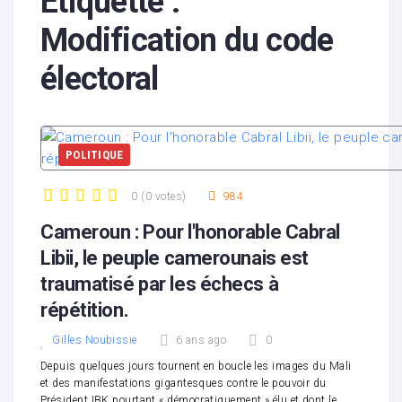
Étiquette :
Modification du code
électoral
POLITIQUE
0
(
0 votes
)
984
1
2
3
4
5
Cameroun : Pour l'honorable Cabral
Libii, le peuple camerounais est
traumatisé par les échecs à
répétition.
Gilles Noubissie
6 ans ago
0
Depuis quelques jours tournent en boucle les images du Mali
et des manifestations gigantesques contre le pouvoir du
Président IBK pourtant « démocratiquement » élu et dont le