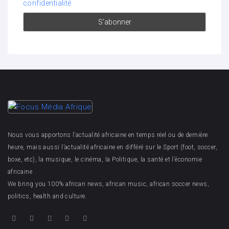
confidentialité
Nous vous apportons l’actualité africaine en temps réel ou de dernière
heure, mais aussi l’actualité africaine en différé sur le Sport (foot, soccer,
boxe, etc), la musique, le cinéma, la Politique, la santé et l’économie
africaine .
We bring you 100% african news, african music, african soccer news,
politics, health and culture.