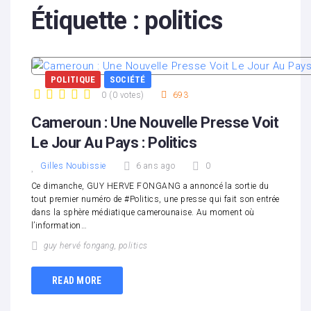
Étiquette :
politics
POLITIQUE
SOCIÉTÉ
0
(
0 votes
)
693
1
2
3
4
5
Cameroun : Une Nouvelle Presse Voit
Le Jour Au Pays : Politics
Gilles Noubissie
6 ans ago
0
Ce dimanche, GUY HERVE FONGANG a annoncé la sortie du
tout premier numéro de #Politics, une presse qui fait son entrée
dans la sphère médiatique camerounaise. Au moment où
l’information…
guy hervé fongang
,
politics
READ MORE