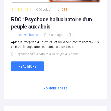
0
(
0 votes
)
943
1
2
3
4
5
RDC : Psychose hallucinatoire d'un
peuple aux abois
Gilles Noubissie
5 ans ago
0
Après la réception du premier Lot du vaccin contre Coronavirus
en RDC, la population est dans la peur bleue.
Psychose hallucinatoire d'un peuple aux abois
READ MORE
NO MORE POSTS