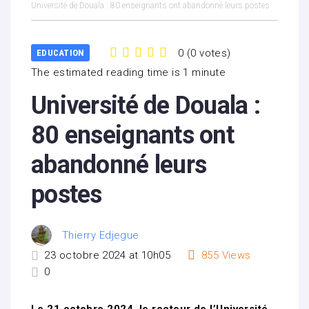
Université de Douala : 80 enseignants ont abandonné leurs postes
0
(
0 votes
)
EDUCATION
1
2
3
4
5
The estimated reading time is 1 minute
Université de Douala :
80 enseignants ont
abandonné leurs
postes
Thierry Edjegue
23 octobre 2024 at 10h05
855
Views
0