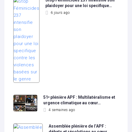
Stop Féminicides 237 intensifie son
plaidoyer pour une loi specifique…
6 jours ago
51ᵉ plénière APF : Multilatéralisme et
urgence climatique au cœur…
4 semaines ago
Assemblée plénière de l’APF :
débats et résolutions au cœur…