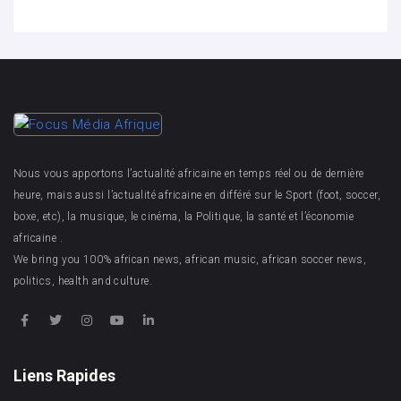
Nous vous apportons l’actualité africaine en temps réel ou de dernière
heure, mais aussi l’actualité africaine en différé sur le Sport (foot, soccer,
boxe, etc), la musique, le cinéma, la Politique, la santé et l’économie
africaine .
We bring you 100% african news, african music, african soccer news,
politics, health and culture.
Liens Rapides