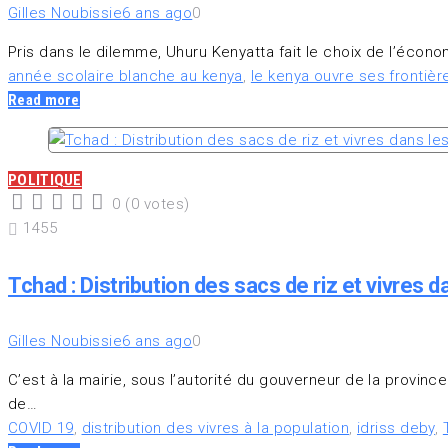
Gilles Noubissie
6 ans ago
0
Pris dans le dilemme, Uhuru Kenyatta fait le choix de l’écon
année scolaire blanche au kenya
,
le kenya ouvre ses frontièr
Read more
POLITIQUE
0
(
0 votes
)
1
2
3
4
5
1455
Tchad : Distribution des sacs de riz et vivres
Gilles Noubissie
6 ans ago
0
C’est à la mairie, sous l’autorité du gouverneur de la prov
de…
COVID 19
,
distribution des vivres à la population
,
idriss deby
,