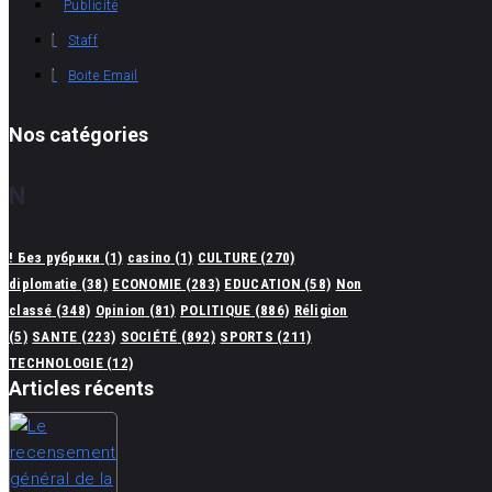
Publicité
Staff
Boite Email
Nos catégories
N
! Без рубрики
(1)
casino
(1)
CULTURE
(270)
diplomatie
(38)
ECONOMIE
(283)
EDUCATION
(58)
Non
classé
(348)
Opinion
(81)
POLITIQUE
(886)
Réligion
(5)
SANTE
(223)
SOCIÉTÉ
(892)
SPORTS
(211)
TECHNOLOGIE
(12)
Articles récents