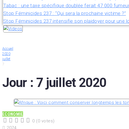
Tabac : une taxe spécifique doublée ferait 47 000 fumeu
Stop Féminicides 237 : “Qui sera la prochaine victime ?”
Stop Féminicides 237 intensifie son plaidoyer pour une lo
Accueil
2020
juillet
7
Jour :
7 juillet 2020
ECONOMIE
0
(
0 votes
)
1
2
3
4
5
2074