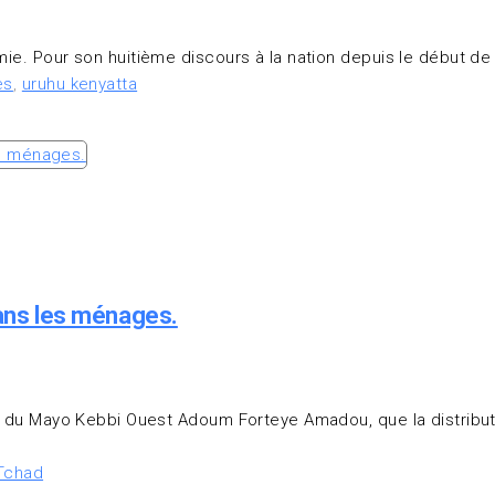
omie. Pour son huitième discours à la nation depuis le début d
es
,
uruhu kenyatta
 dans les ménages.
ince du Mayo Kebbi Ouest Adoum Forteye Amadou, que la distrib
Tchad