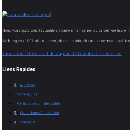
Nous vous apportons l’actualité africaine en temps réel ou de dernière heure, mais
We bring you 100% african news, african music, african soccer news, politics,
Facebook-f
Twitter
Instagram
Youtube
Linkedin-in
Liens Rapides
A propos
Notre équipe
Politique de confidentialité
Conditions d'utilisation
Souscrire