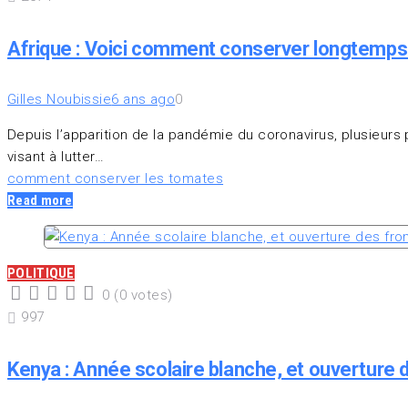
Afrique : Voici comment conserver longtemps
Gilles Noubissie
6 ans ago
0
Depuis l’apparition de la pandémie du coronavirus, plusieurs 
visant à lutter…
comment conserver les tomates
Read more
POLITIQUE
0
(
0 votes
)
1
2
3
4
5
997
Kenya : Année scolaire blanche, et ouverture d