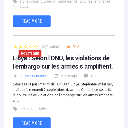
alpha condé
,
guinée
,
un 3ème mandat pour les femmes et
les enfants
READ MORE
0
(
0 votes
)
913
1
2
3
4
5
POLITIQUE
Libye : Selon l'ONU, les violations de
l’embargo sur les armes s’amplifient.
Gilles Noubissie
6 ans ago
0
L’émissaire par intérim de l’ONU en Libye, Stephanie Williams,
a déploré, mercredi 2 septembre, devant le Conseil de sécurité
la poursuite de violations de l’embargo sur les armes imposée
en…
embargo en lybie
READ MORE