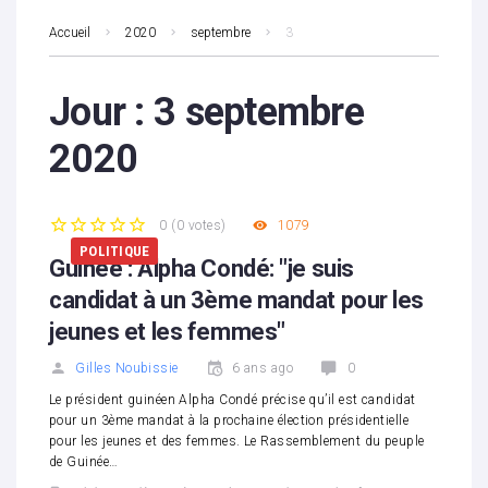
Accueil
2020
septembre
3
Jour :
3 septembre
2020
0
(
0 votes
)
1079
1
2
3
4
5
POLITIQUE
Guinée : Alpha Condé: "je suis
candidat à un 3ème mandat pour les
jeunes et les femmes"
Gilles Noubissie
6 ans ago
0
Le président guinéen Alpha Condé précise qu’il est candidat
pour un 3ème mandat à la prochaine élection présidentielle
pour les jeunes et des femmes. Le Rassemblement du peuple
de Guinée…