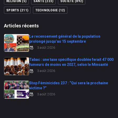
RÉLIGION
(5)
SANTE
(223)
SOCIÉTÉ
(892)
SPORTS
(211)
TECHNOLOGIE
(12)
Articles récents
Le recensement général de la population
prolongé jusqu’au 15 septembre
3 août 2026
Tabac : une taxe spécifique doublée ferait 47 000
fumeurs de moins en 2027, selon le Minsanté
3 août 2026
Stop Féminicides 237 : “Qui sera la prochaine
victime ?”
3 août 2026