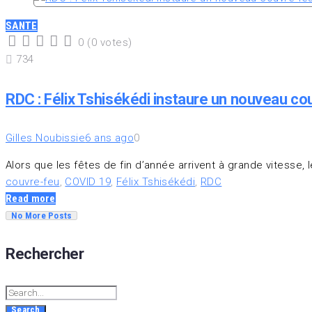
SANTE
0
(
0 votes
)
1
2
3
4
5
734
RDC : Félix Tshisékédi instaure un nouveau cou
Gilles Noubissie
6 ans ago
0
Alors que les fêtes de fin d’année arrivent à grande vitesse, 
couvre-feu
,
COVID 19
,
Félix Tshisékédi
,
RDC
Read more
No More Posts
Rechercher
Search
for:
Search