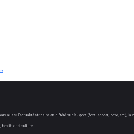
té
 aussi l’actualité africaine en différé sur le Sport (foot, soccer, boxe, etc), la 
 health and culture.