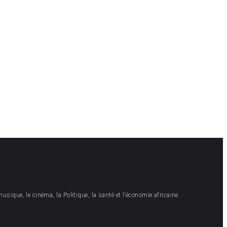
musique, le cinéma, la Politique, la santé et l’économie africaine .