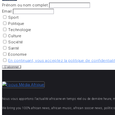
Prénom ou nom complet
Email
Sport
Politique
Technologie
Culture
Société
Santé
Economie
En continuant, vous acceptez la politique de confidentiali
Nous vous apportons l’actualité africaine en temps réel ou de dernière heure, mais
We bring you 100% african news, african music, african soccer news, politics,