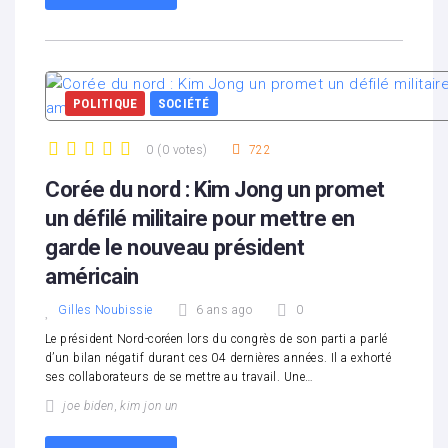
POLITIQUE
SOCIÉTÉ
0
(
0 votes
)
722
1
2
3
4
5
Corée du nord : Kim Jong un promet
un défilé militaire pour mettre en
garde le nouveau président
américain
Gilles Noubissie
6 ans ago
0
Le président Nord-coréen lors du congrès de son parti a parlé
d’un bilan négatif durant ces 04 dernières années. Il a exhorté
ses collaborateurs de se mettre au travail. Une…
joe biden
,
kim jon un