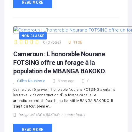
READ MORE
NON CLASSÉ
0
(
0 votes
)
1106
1
2
3
4
5
Cameroun : L'honorable Nourane
FOTSING offre un forage à la
population de MBANGA BAKOKO.
Gilles Noubissie
6 ans ago
0
Ce mercredi 6 janvier, l’honorable Nourane FOTSING à entamé
les travaux de construction d’un forage dans le 3e
arrondissement de Douala, au lieu-dit MBANGA BAKOKO. Il
s’agit du tout premier…
forage MBANGA BAKOKO
,
nourane foster
READ MORE