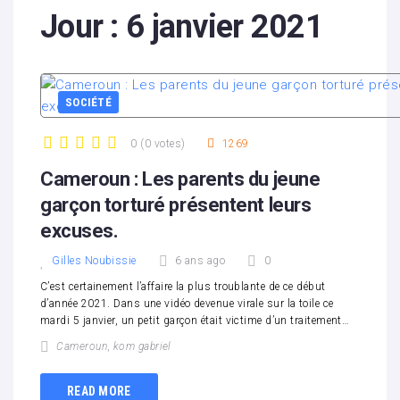
Jour :
6 janvier 2021
SOCIÉTÉ
0
(
0 votes
)
1269
1
2
3
4
5
Cameroun : Les parents du jeune
garçon torturé présentent leurs
excuses.
Gilles Noubissie
6 ans ago
0
C’est certainement l’affaire la plus troublante de ce début
d’année 2021. Dans une vidéo devenue virale sur la toile ce
mardi 5 janvier, un petit garçon était victime d’un traitement…
Cameroun
,
kom gabriel
READ MORE